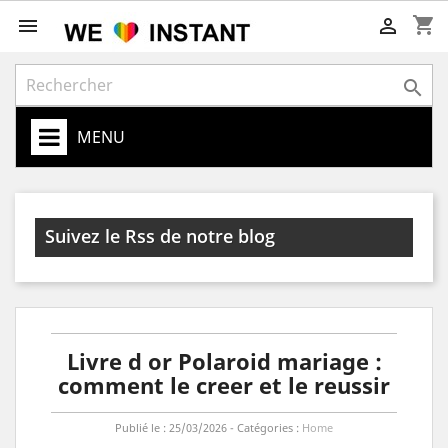
shopping_cart



MENU
Suivez le Rss de notre blog
Livre d or Polaroid mariage :
comment le creer et le reussir
Publié le : 25/03/2026 - Catégories :
Home