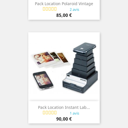
Pack Location Polaroid Vintage
2 avis
Prix
85,00 €
Pack Location Instant Lab...
1 avis
Prix
90,00 €