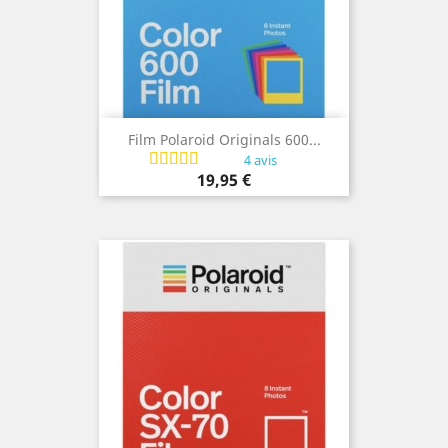
Film Polaroid Originals 600...
4 avis
Prix
19,95 €