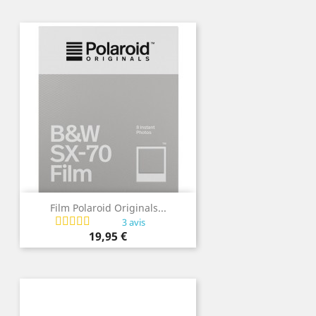
Film Polaroid Originals...
3 avis
Prix
19,95 €