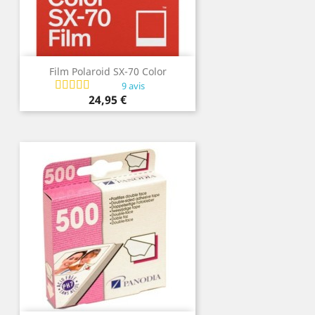
Film Polaroid SX-70 Color
9 avis
Prix
24,95 €