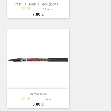
Pastille Double Face (boîte...
11 avis
Prix
7,80 €
Feutre Noir
3 avis
Prix
5,00 €