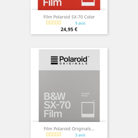
Film Polaroid SX-70 Color
9 avis
Prix
24,95 €
Film Polaroid Originals...
3 avis