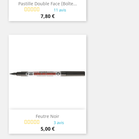
Pastille Double Face (boîte...
11 avis
Prix
7,80 €
Feutre Noir
3 avis
Prix
5,00 €