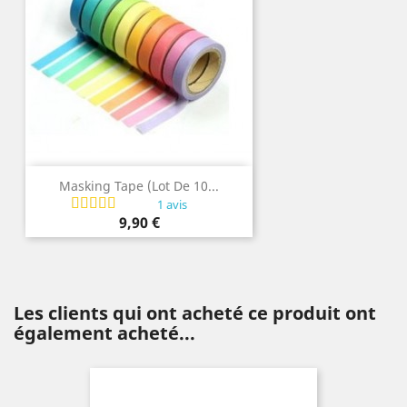
Masking Tape (lot De 10...
1 avis
Prix
9,90 €
Les clients qui ont acheté ce produit ont
également acheté...