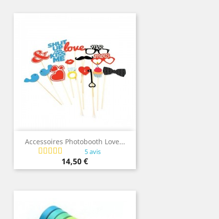
Accessoires Photobooth Love...
5 avis
Prix
14,50 €