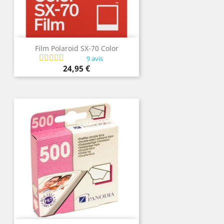
Film Polaroid SX-70 Color
9 avis
Prix
24,95 €