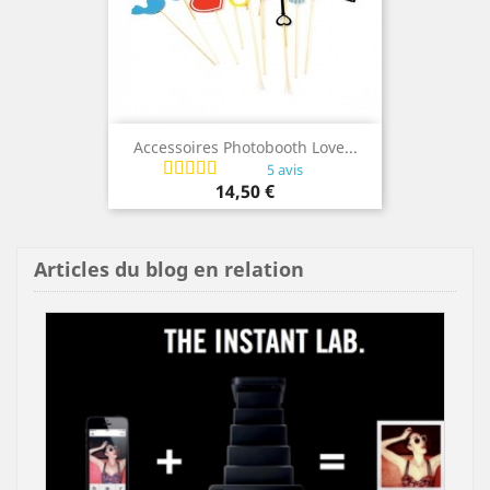
Accessoires Photobooth Love...
5 avis
Prix
14,50 €
Articles du blog en relation