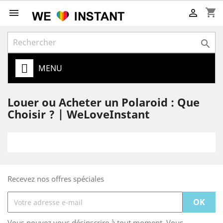
shopping_cart



MENU
Louer ou Acheter un Polaroid : Que
Choisir ? | WeLoveInstant
Recevez nos offres spéciales
Vous pouvez vous désinscrire à tout moment. Vous