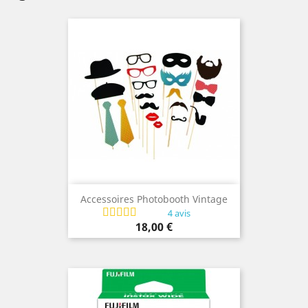
Accessoires Photobooth Vintage
4 avis
Prix
18,00 €