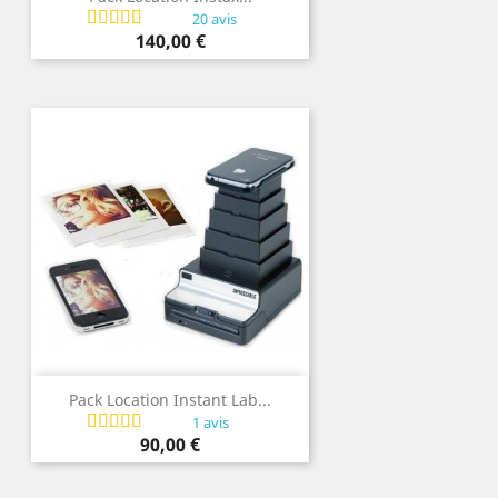
20 avis
Prix
140,00 €
Pack Location Instant Lab...
1 avis
Prix
90,00 €