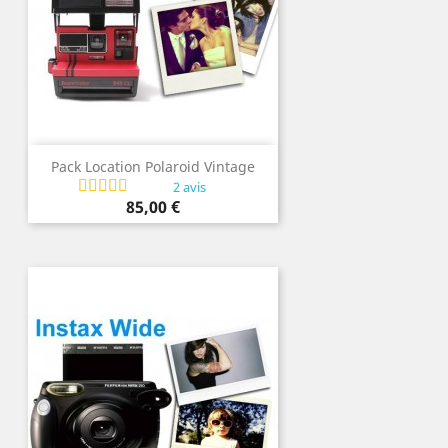
Pack Location Polaroid Vintage
2 avis
Prix
85,00 €