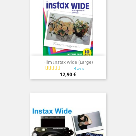
Film Instax Wide (large)
4 avis
Prix
12,90 €