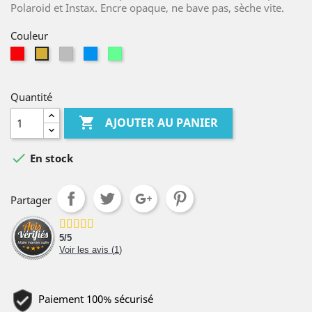
Polaroid et Instax. Encre opaque, ne bave pas, sèche vite.
Couleur
Rouge
Argent
Bleu
Vert
Or
clair
clair
Quantité

AJOUTER AU PANIER

En stock
Partager
5
/
5
Voir les avis (
1
)
Paiement 100% sécurisé